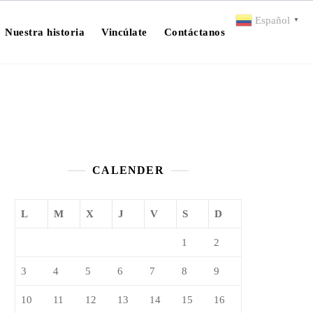
Español
▼
Nuestra historia
Vincúlate
Contáctanos
CALENDER
L
M
X
J
V
S
D
1
2
3
4
5
6
7
8
9
10
11
12
13
14
15
16