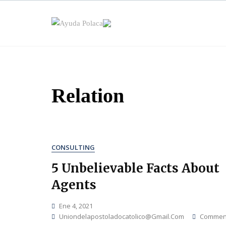
Skip
to
content
Relation
CONSULTING
5 Unbelievable Facts About
Agents
Ene 4, 2021
Uniondelapostoladocatolico@gmail.com
Commen