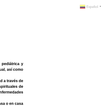
Español
▼
 pediátrica y
ual, así como
d a través de
pirituales de
 enfermedades
casa o en casa